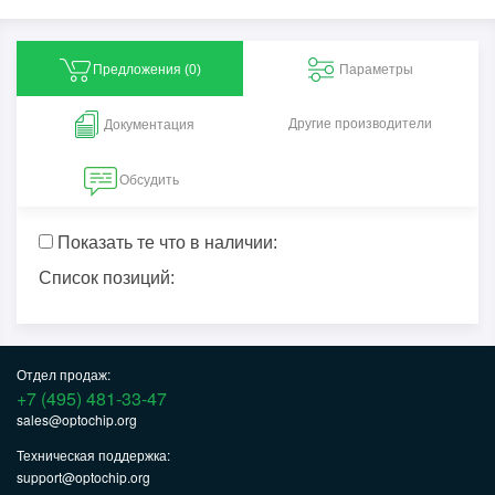
Предложения (
0
)
Параметры
Другие производители
Документация
Обсудить
Показать те что в наличии:
Список позиций:
Отдел продаж:
+7 (495) 481-33-47
sales@optochip.org
Техническая поддержка:
support@optochip.org