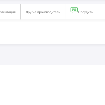
ументация
Другие производители
Обсудить