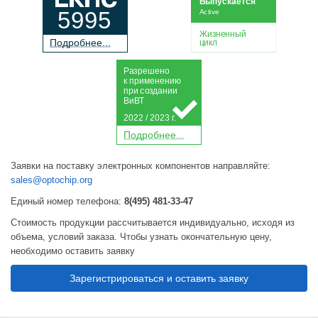
Выпускается
5995
Active
Жизненный
П
о
дробнее...
цикл
Р
а
зрешено
к применению
при
с
о
з
дании
Ви
В
Т
2022 / 2023 г.
П
о
дробнее...
Заявки на поставку электронных компонентов направляйте:
sales@optochip.org
Единый номер телефона:
8(495) 481-33-47
Стоимость продукции рассчитывается индивидуально, исходя из
объема, условий заказа. Чтобы узнать окончательную цену,
необходимо оставить заявку
Зарегистрироваться и оставить заявку