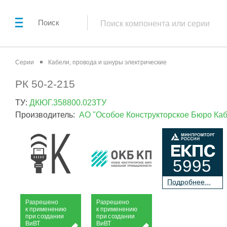
Поиск
Серии
Кабели, провода и шнуры электрические
РК 50-2-215
ТУ:
ДКЮГ.358800.023ТУ
Производитель:
АО "Особое Конструкторское Бюро К
5995
П
о
дробнее...
Р
а
зрешено
Р
а
зрешено
к применению
к применению
при
с
о
з
дании
при
с
о
з
дании
Ви
В
Т
Ви
В
Т