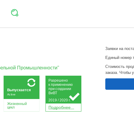
Заявки на пост
Единый номер 
Стоимость прод
абельной Промышленности"
заказа. Чтобы 
Р
а
зрешено
к применению
при
с
о
з
дании
Выпускается
Ви
В
Т
Active
2019 / 2020 г.
Жизненный
П
о
дробнее...
цикл