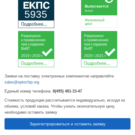
Выпускается
5935
Active
Жизненный
П
о
дробнее...
цикл
Р
а
зрешено
Р
а
зрешено
к применению
к применению
при
с
о
з
дании
при
с
о
з
дании
Ви
В
Т
Ви
В
Т
2019 / 2020 г.
2020 / 2021 г.
П
о
дробнее...
П
о
дробнее...
Заявки на поставку электронных компонентов направляйте:
sales@optochip.org
Единый номер телефона:
8(495) 481-33-47
Стоимость продукции рассчитывается индивидуально, исходя из
объема, условий заказа. Чтобы узнать окончательную цену,
необходимо оставить заявку
Зарегистрироваться и оставить заявку