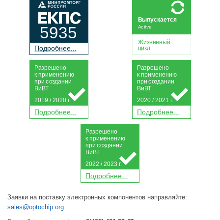
Выпускается
5935
Active
Жизненный
П
о
дробнее...
цикл
Р
а
зрешено
Р
а
зрешено
к применению
к применению
при
с
о
з
дании
при
с
о
з
дании
Ви
В
Т
Ви
В
Т
2019 / 2020 г.
2020 / 2021 г.
П
о
дробнее...
П
о
дробнее...
Р
а
зрешено
к применению
при
с
о
з
дании
Ви
В
Т
2022 / 2023 г.
П
о
дробнее...
Заявки на поставку электронных компонентов направляйте:
sales@optochip.org