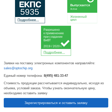
Выпускается
5935
Active
Жизненный
П
о
дробнее...
цикл
Р
а
зрешено
к применению
при
с
о
з
дании
Ви
В
Т
2019 / 2020 г.
П
о
дробнее...
Заявки на поставку электронных компонентов направляйте:
sales@optochip.org
Единый номер телефона:
8(495) 481-33-47
Стоимость продукции рассчитывается индивидуально, исходя из
объема, условий заказа. Чтобы узнать окончательную цену,
необходимо оставить заявку
Зарегистрироваться и оставить заявку