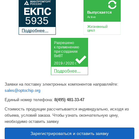
Выпускается
5935
Active
Жизненный
П
о
дробнее...
цикл
Р
а
зрешено
к применению
при
с
о
з
дании
Ви
В
Т
2019 / 2020 г.
П
о
дробнее...
Заявки на поставку электронных компонентов направляйте:
sales@optochip.org
Единый номер телефона:
8(495) 481-33-47
Стоимость продукции рассчитывается индивидуально, исходя из
объема, условий заказа. Чтобы узнать окончательную цену,
необходимо оставить заявку
Зарегистрироваться и оставить заявку