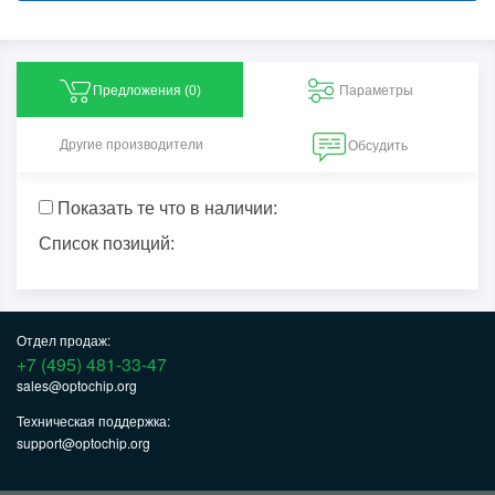
Предложения (
0
)
Параметры
Другие производители
Обсудить
Показать те что в наличии:
Список позиций:
Отдел продаж:
+7 (495) 481-33-47
sales@optochip.org
Техническая поддержка:
support@optochip.org