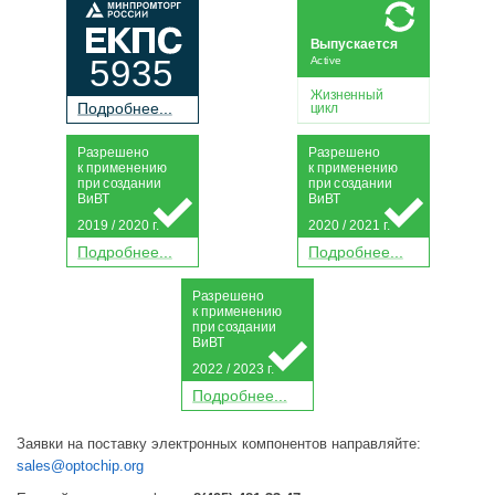
Выпускается
5935
Active
Жизненный
П
о
дробнее...
цикл
Р
а
зрешено
Р
а
зрешено
к применению
к применению
при
с
о
з
дании
при
с
о
з
дании
Ви
В
Т
Ви
В
Т
2019 / 2020 г.
2020 / 2021 г.
П
о
дробнее...
П
о
дробнее...
Р
а
зрешено
к применению
при
с
о
з
дании
Ви
В
Т
2022 / 2023 г.
П
о
дробнее...
Заявки на поставку электронных компонентов направляйте:
sales@optochip.org