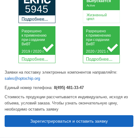
Выпускается
5945
Active
Жизненный
П
о
дробнее...
цикл
Р
а
зрешено
Р
а
зрешено
к применению
к применению
при
с
о
з
дании
при
с
о
з
дании
Ви
В
Т
Ви
В
Т
2019 / 2020 г.
2020 / 2021 г.
П
о
дробнее...
П
о
дробнее...
Заявки на поставку электронных компонентов направляйте:
sales@optochip.org
Единый номер телефона:
8(495) 481-33-47
Стоимость продукции рассчитывается индивидуально, исходя из
объема, условий заказа. Чтобы узнать окончательную цену,
необходимо оставить заявку
Зарегистрироваться и оставить заявку