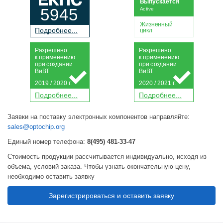
Выпускается
5945
Active
Жизненный
П
о
дробнее...
цикл
Р
а
зрешено
Р
а
зрешено
к применению
к применению
при
с
о
з
дании
при
с
о
з
дании
Ви
В
Т
Ви
В
Т
2019 / 2020 г.
2020 / 2021 г.
П
о
дробнее...
П
о
дробнее...
Заявки на поставку электронных компонентов направляйте:
sales@optochip.org
Единый номер телефона:
8(495) 481-33-47
Стоимость продукции рассчитывается индивидуально, исходя из
объема, условий заказа. Чтобы узнать окончательную цену,
необходимо оставить заявку
Зарегистрироваться и оставить заявку