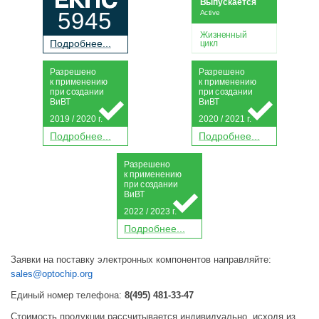
Выпускается
5945
Active
Жизненный
П
о
дробнее...
цикл
Р
а
зрешено
Р
а
зрешено
к применению
к применению
при
с
о
з
дании
при
с
о
з
дании
Ви
В
Т
Ви
В
Т
2019 / 2020 г.
2020 / 2021 г.
П
о
дробнее...
П
о
дробнее...
Р
а
зрешено
к применению
при
с
о
з
дании
Ви
В
Т
2022 / 2023 г.
П
о
дробнее...
Заявки на поставку электронных компонентов направляйте:
sales@optochip.org
Единый номер телефона:
8(495) 481-33-47
Стоимость продукции рассчитывается индивидуально, исходя из