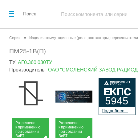
Поиск
Серии
Изделия коммутационные (реле, контакторы, переключатели 
ПМ25-1В(П)
ТУ:
АГ0.360.030ТУ
Производитель:
ОАО "СМОЛЕНСКИЙ ЗАВОД РАДИОД
5945
П
о
дробнее...
Р
а
зрешено
Р
а
зрешено
к применению
к применению
при
с
о
з
дании
при
с
о
з
дании
Ви
В
Т
Ви
В
Т