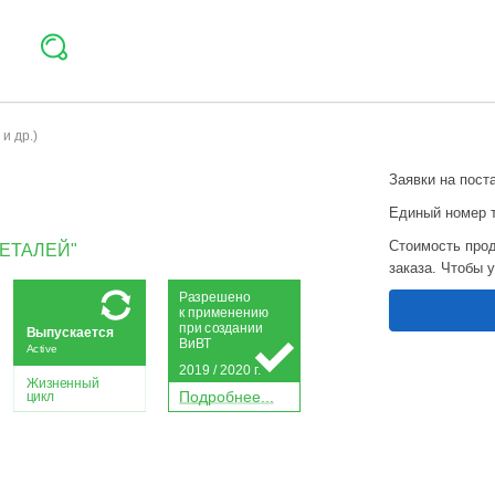
и др.)
Заявки на пост
Единый номер 
Стоимость прод
ЕТАЛЕЙ"
заказа. Чтобы 
Р
а
зрешено
к применению
при
с
о
з
дании
Выпускается
Ви
В
Т
Active
2019 / 2020 г.
Жизненный
П
о
дробнее...
цикл