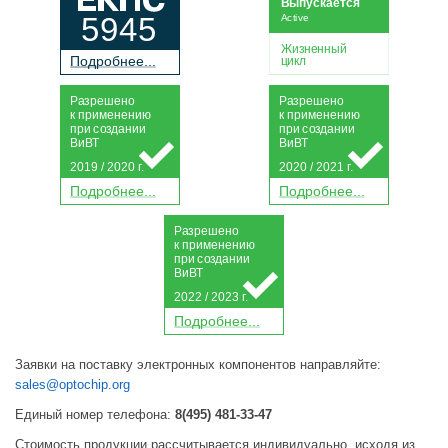
Выпускается
5945
Active
Жизненный
П
о
дробнее...
цикл
Р
а
зрешено
Р
а
зрешено
к применению
к применению
при
с
о
з
дании
при
с
о
з
дании
Ви
В
Т
Ви
В
Т
2019 / 2020 г.
2020 / 2021 г.
П
о
дробнее...
П
о
дробнее...
Р
а
зрешено
к применению
при
с
о
з
дании
Ви
В
Т
2022 / 2023 г.
П
о
дробнее...
Заявки на поставку электронных компонентов направляйте:
sales@optochip.org
Единый номер телефона:
8(495) 481-33-47
Стоимость продукции рассчитывается индивидуально, исходя из