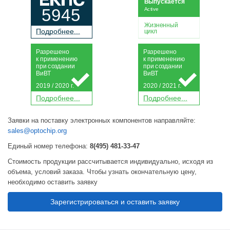
Выпускается
5945
Active
Жизненный
П
о
дробнее...
цикл
Р
а
зрешено
Р
а
зрешено
к применению
к применению
при
с
о
з
дании
при
с
о
з
дании
Ви
В
Т
Ви
В
Т
2019 / 2020 г.
2020 / 2021 г.
П
о
дробнее...
П
о
дробнее...
Заявки на поставку электронных компонентов направляйте:
sales@optochip.org
Единый номер телефона:
8(495) 481-33-47
Стоимость продукции рассчитывается индивидуально, исходя из
объема, условий заказа. Чтобы узнать окончательную цену,
необходимо оставить заявку
Зарегистрироваться и оставить заявку