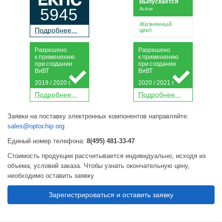
Выпускается
5945
Active
Жизненный
П
о
дробнее...
цикл
Р
а
зрешено
Р
а
зрешено
к применению
к применению
при
с
о
з
дании
при
с
о
з
дании
Ви
В
Т
Ви
В
Т
2019 / 2020 г.
2020 / 2021 г.
П
о
дробнее...
П
о
дробнее...
Заявки на поставку электронных компонентов направляйте:
sales@optochip.org
Единый номер телефона:
8(495) 481-33-47
Стоимость продукции рассчитывается индивидуально, исходя из
объема, условий заказа. Чтобы узнать окончательную цену,
необходимо оставить заявку
Зарегистрироваться и оставить заявку