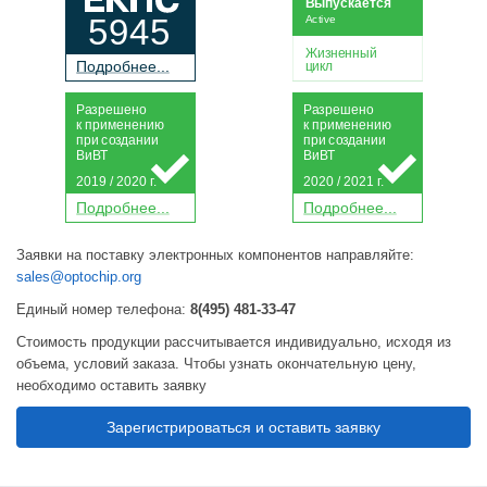
Выпускается
5945
Active
Жизненный
П
о
дробнее...
цикл
Р
а
зрешено
Р
а
зрешено
к применению
к применению
при
с
о
з
дании
при
с
о
з
дании
Ви
В
Т
Ви
В
Т
2019 / 2020 г.
2020 / 2021 г.
П
о
дробнее...
П
о
дробнее...
Заявки на поставку электронных компонентов направляйте:
sales@optochip.org
Единый номер телефона:
8(495) 481-33-47
Стоимость продукции рассчитывается индивидуально, исходя из
объема, условий заказа. Чтобы узнать окончательную цену,
необходимо оставить заявку
Зарегистрироваться и оставить заявку