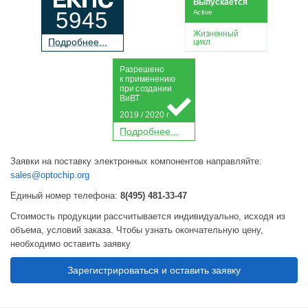
Выпускается
5945
Active
Жизненный
П
о
дробнее...
цикл
Р
а
зрешено
к применению
при
с
о
з
дании
Ви
В
Т
2019 / 2020 г.
П
о
дробнее...
Заявки на поставку электронных компонентов направляйте:
sales@optochip.org
Единый номер телефона:
8(495) 481-33-47
Стоимость продукции рассчитывается индивидуально, исходя из
объема, условий заказа. Чтобы узнать окончательную цену,
необходимо оставить заявку
Зарегистрироваться и оставить заявку