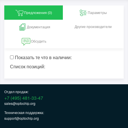
Предложения (
0
)
Параметры
Другие производители
Документация
Обсудить
Показать те что в наличии:
Список позиций:
Отдел продаж:
+7 (495) 481-33-47
sales@optochip.org
Техническая поддержка:
support@optochip.org