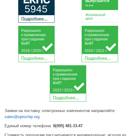
Выпускается
5945
Active
Жизненный
П
о
дробнее...
цикл
Р
а
зрешено
Р
а
зрешено
к применению
к применению
при
с
о
з
дании
при
с
о
з
дании
Ви
В
Т
Ви
В
Т
2019 / 2020 г.
2020 / 2021 г.
П
о
дробнее...
П
о
дробнее...
Р
а
зрешено
к применению
при
с
о
з
дании
Ви
В
Т
2022 / 2023 г.
П
о
дробнее...
Заявки на поставку электронных компонентов направляйте:
sales@optochip.org
Единый номер телефона:
8(495) 481-33-47
Стоимость продукции рассчитывается индивидуально, исходя из