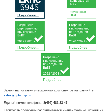
Выпускается
5945
Active
Жизненный
П
о
дробнее...
цикл
Р
а
зрешено
Р
а
зрешено
к применению
к применению
при
с
о
з
дании
при
с
о
з
дании
Ви
В
Т
Ви
В
Т
2019 / 2020 г.
2020 / 2021 г.
П
о
дробнее...
П
о
дробнее...
Р
а
зрешено
к применению
при
с
о
з
дании
Ви
В
Т
2022 / 2023 г.
П
о
дробнее...
Заявки на поставку электронных компонентов направляйте:
sales@optochip.org
Единый номер телефона:
8(495) 481-33-47
Стоимость продукции рассчитывается индивидуально, исходя из