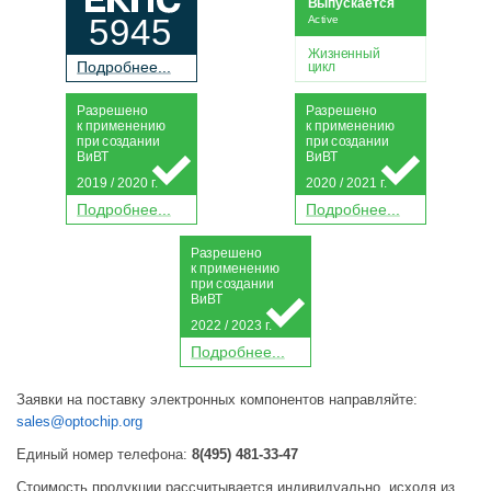
Выпускается
5945
Active
Жизненный
П
о
дробнее...
цикл
Р
а
зрешено
Р
а
зрешено
к применению
к применению
при
с
о
з
дании
при
с
о
з
дании
Ви
В
Т
Ви
В
Т
2019 / 2020 г.
2020 / 2021 г.
П
о
дробнее...
П
о
дробнее...
Р
а
зрешено
к применению
при
с
о
з
дании
Ви
В
Т
2022 / 2023 г.
П
о
дробнее...
Заявки на поставку электронных компонентов направляйте:
sales@optochip.org
Единый номер телефона:
8(495) 481-33-47
Стоимость продукции рассчитывается индивидуально, исходя из