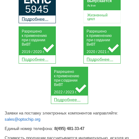
Выпускается
5945
Active
Жизненный
П
о
дробнее...
цикл
Р
а
зрешено
Р
а
зрешено
к применению
к применению
при
с
о
з
дании
при
с
о
з
дании
Ви
В
Т
Ви
В
Т
2019 / 2020 г.
2020 / 2021 г.
П
о
дробнее...
П
о
дробнее...
Р
а
зрешено
к применению
при
с
о
з
дании
Ви
В
Т
2022 / 2023 г.
П
о
дробнее...
Заявки на поставку электронных компонентов направляйте:
sales@optochip.org
Единый номер телефона:
8(495) 481-33-47
Стоимость продукции рассчитывается индивидуально, исходя из