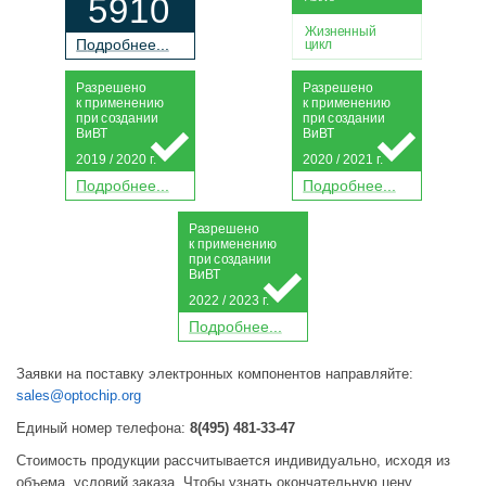
5910
Жизненный
П
о
дробнее...
цикл
Р
а
зрешено
Р
а
зрешено
к применению
к применению
при
с
о
з
дании
при
с
о
з
дании
Ви
В
Т
Ви
В
Т
2019 / 2020 г.
2020 / 2021 г.
П
о
дробнее...
П
о
дробнее...
Р
а
зрешено
к применению
при
с
о
з
дании
Ви
В
Т
2022 / 2023 г.
П
о
дробнее...
Заявки на поставку электронных компонентов направляйте:
sales@optochip.org
Единый номер телефона:
8(495) 481-33-47
Стоимость продукции рассчитывается индивидуально, исходя из
объема, условий заказа. Чтобы узнать окончательную цену,