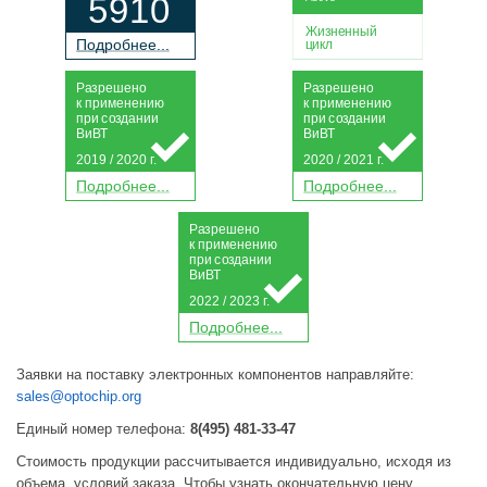
5910
Жизненный
П
о
дробнее...
цикл
Р
а
зрешено
Р
а
зрешено
к применению
к применению
при
с
о
з
дании
при
с
о
з
дании
Ви
В
Т
Ви
В
Т
2019 / 2020 г.
2020 / 2021 г.
П
о
дробнее...
П
о
дробнее...
Р
а
зрешено
к применению
при
с
о
з
дании
Ви
В
Т
2022 / 2023 г.
П
о
дробнее...
Заявки на поставку электронных компонентов направляйте:
sales@optochip.org
Единый номер телефона:
8(495) 481-33-47
Стоимость продукции рассчитывается индивидуально, исходя из
объема, условий заказа. Чтобы узнать окончательную цену,