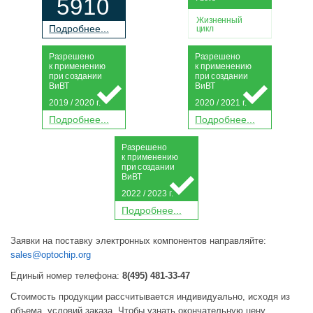
5910
Жизненный
П
о
дробнее...
цикл
Р
а
зрешено
Р
а
зрешено
к применению
к применению
при
с
о
з
дании
при
с
о
з
дании
Ви
В
Т
Ви
В
Т
2019 / 2020 г.
2020 / 2021 г.
П
о
дробнее...
П
о
дробнее...
Р
а
зрешено
к применению
при
с
о
з
дании
Ви
В
Т
2022 / 2023 г.
П
о
дробнее...
Заявки на поставку электронных компонентов направляйте:
sales@optochip.org
Единый номер телефона:
8(495) 481-33-47
Стоимость продукции рассчитывается индивидуально, исходя из
объема, условий заказа. Чтобы узнать окончательную цену,