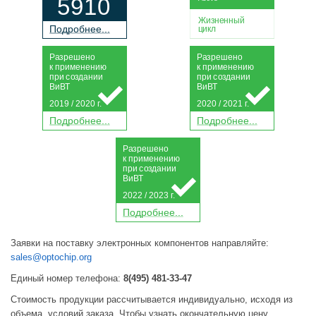
5910
Жизненный
П
о
дробнее...
цикл
Р
а
зрешено
Р
а
зрешено
к применению
к применению
при
с
о
з
дании
при
с
о
з
дании
Ви
В
Т
Ви
В
Т
2019 / 2020 г.
2020 / 2021 г.
П
о
дробнее...
П
о
дробнее...
Р
а
зрешено
к применению
при
с
о
з
дании
Ви
В
Т
2022 / 2023 г.
П
о
дробнее...
Заявки на поставку электронных компонентов направляйте:
sales@optochip.org
Единый номер телефона:
8(495) 481-33-47
Стоимость продукции рассчитывается индивидуально, исходя из
объема, условий заказа. Чтобы узнать окончательную цену,