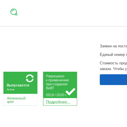
Заявки на пост
Единый номер 
Стоимость прод
заказа. Чтобы 
Р
а
зрешено
к применению
при
с
о
з
дании
Выпускается
Ви
В
Т
Active
2019 / 2020 г.
Жизненный
П
о
дробнее...
цикл