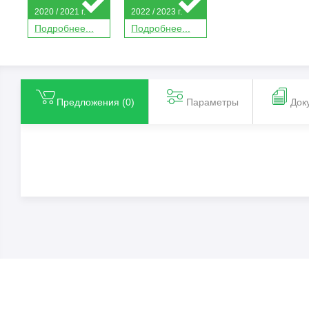
2020 / 2021 г.
2022 / 2023 г.
П
о
дробнее...
П
о
дробнее...
Предложения (
0
)
Параметры
Док