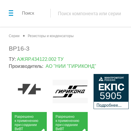
Поиск
Серии
Резисторы и конденсаторы
ВР16-3
ТУ:
АЖЯР.434122.002 ТУ
Производитель:
АО "НИИ "ГИРИКОНД"
5905
П
о
дробнее...
Р
а
зрешено
Р
а
зрешено
к применению
к применению
при
с
о
з
дании
при
с
о
з
дании
Ви
В
Т
Ви
В
Т