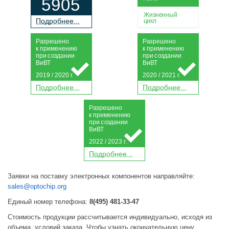
5905
Жизненный
П
о
дробнее...
цикл
Р
а
зрешено
Р
а
зрешено
к применению
к применению
при
с
о
з
дании
при
с
о
з
дании
Ви
В
Т
Ви
В
Т
2019 / 2020 г.
2020 / 2021 г.
П
о
дробнее...
П
о
дробнее...
Р
а
зрешено
к применению
при
с
о
з
дании
Ви
В
Т
2022 / 2023 г.
П
о
дробнее...
Заявки на поставку электронных компонентов направляйте:
sales@optochip.org
Единый номер телефона:
8(495) 481-33-47
Стоимость продукции рассчитывается индивидуально, исходя из
объема, условий заказа. Чтобы узнать окончательную цену,