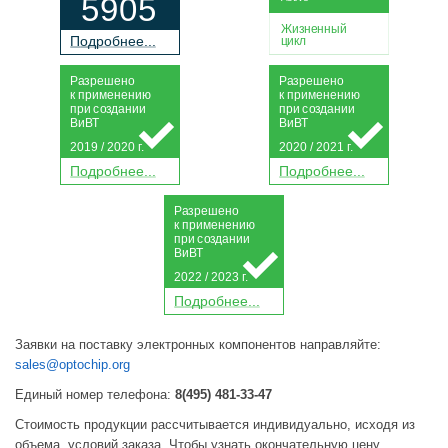
5905
Жизненный
П
о
дробнее...
цикл
Р
а
зрешено
Р
а
зрешено
к применению
к применению
при
с
о
з
дании
при
с
о
з
дании
Ви
В
Т
Ви
В
Т
2019 / 2020 г.
2020 / 2021 г.
П
о
дробнее...
П
о
дробнее...
Р
а
зрешено
к применению
при
с
о
з
дании
Ви
В
Т
2022 / 2023 г.
П
о
дробнее...
Заявки на поставку электронных компонентов направляйте:
sales@optochip.org
Единый номер телефона:
8(495) 481-33-47
Стоимость продукции рассчитывается индивидуально, исходя из
объема, условий заказа. Чтобы узнать окончательную цену,