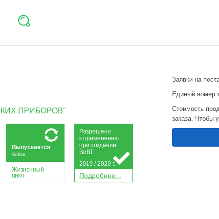
Заявки на пост
Единый номер 
Стоимость прод
КИХ ПРИБОРОВ"
заказа. Чтобы 
Р
а
зрешено
к применению
при
с
о
з
дании
Выпускается
Ви
В
Т
Active
2019 / 2020 г.
Жизненный
П
о
дробнее...
цикл