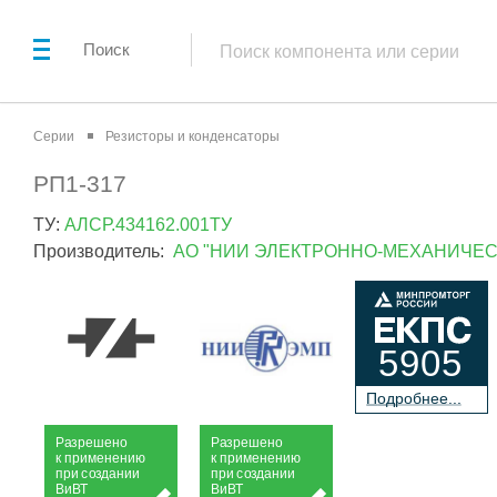
Поиск
Серии
Резисторы и конденсаторы
РП1-317
ТУ:
АЛСР.434162.001ТУ
Производитель:
АО "НИИ ЭЛЕКТРОННО-МЕХАНИЧЕС
5905
П
о
дробнее...
Р
а
зрешено
Р
а
зрешено
к применению
к применению
при
с
о
з
дании
при
с
о
з
дании
Ви
В
Т
Ви
В
Т