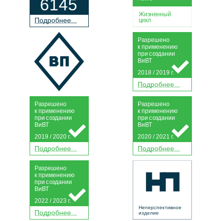
6145
Жизненный
П
о
дробнее...
цикл
Р
а
зрешено
к применению
при
с
о
з
дании
Ви
В
Т
2018 / 2019 г.
П
о
дробнее...
Р
а
зрешено
Р
а
зрешено
к применению
к применению
при
с
о
з
дании
при
с
о
з
дании
Ви
В
Т
Ви
В
Т
2019 / 2020 г.
2020 / 2021 г.
П
о
дробнее...
П
о
дробнее...
Р
а
зрешено
к применению
при
с
о
з
дании
Ви
В
Т
2022 / 2023 г.
Неперспективное
П
о
дробнее...
изделие