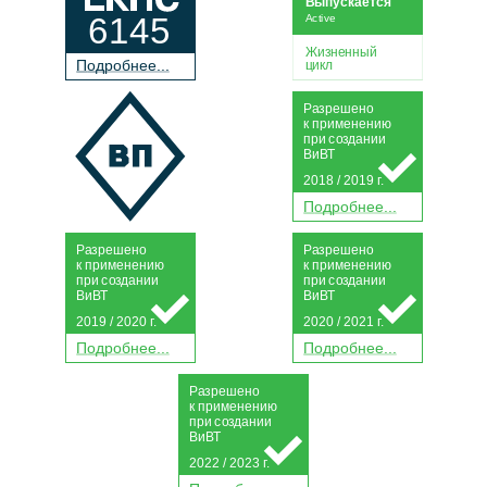
Выпускается
6145
Active
Жизненный
П
о
дробнее...
цикл
Р
а
зрешено
к применению
при
с
о
з
дании
Ви
В
Т
2018 / 2019 г.
П
о
дробнее...
Р
а
зрешено
Р
а
зрешено
к применению
к применению
при
с
о
з
дании
при
с
о
з
дании
Ви
В
Т
Ви
В
Т
2019 / 2020 г.
2020 / 2021 г.
П
о
дробнее...
П
о
дробнее...
Р
а
зрешено
к применению
при
с
о
з
дании
Ви
В
Т
2022 / 2023 г.