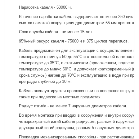
Наработка кабеля - 50000 ч.
В течение наработки кабель выдерживает не менее 250 циклов
смоток-намоток) вокруг цилиндра диаметром 55 мм при натяжени
Срок службы кабеля - не менее 15 лет.
95%-ный ресурс кабеля - 75000 ч и 375 циклов перегибов.
Кабель предназначен для эксплуатации с осуществлением про
температуре от минус 50 до 55°С и относительной влажности 
температуре до 35°С, в статическом (проложенном, подвешенн
температуре до минус 60°С, и допускает кратковременный (не 
срока службы) нагрев до 70°С и эксплуатацию в воде при про
преграды глубиной до 10 м.
Кабель эксплуатируется проложенным по поверхности грунта, в
также при подвеске на местных предметах.
Радиус изгиба - не менее 7 наружных диаметров кабеля.
Во время монтажа при вводах в сооружения и внутри сооруже
четырехкратный изгиб кабеля радиусом, равным 6 наружным д
двухкратный изгиб радиусом, равным 5 наружным диаметрам 
Прокладка механизированным способом - при растягивающем у