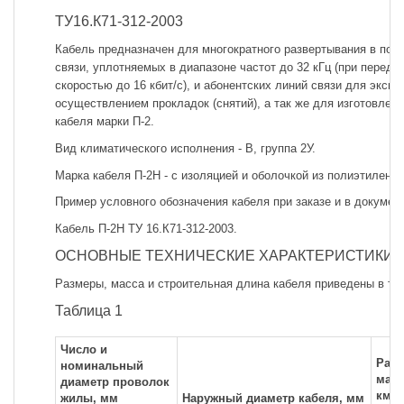
ТУ16.К71-312-2003
Кабель предназначен для многократного развертывания в пол
связи, уплотняемых в диапазоне частот до 32 кГц (при перед
скоростью до 16 кбит/с), и абонентских линий связи для экспл
осуществлением прокладок (снятий), а так же для изготовлен
кабеля марки П-2.
Вид климатического исполнения - В, группа 2У.
Марка кабеля П-2Н - с изоляцией и оболочкой из полиэтилена.
Пример условного обозначения кабеля при заказе и в докумен
Кабель П-2Н ТУ 16.К71-312-2003.
ОСНОВНЫЕ ТЕХНИЧЕСКИЕ ХАРАКТЕРИСТИКИ
Размеры, масса и строительная длина кабеля приведены в таб
Таблица 1
Число и
Расч
номинальный
масс
диаметр проволок
км
жилы, мм
Наружный диаметр кабеля, мм