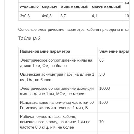
кабе
стальных
медных
минимальный
максимальный
3x0,3
4x0,3
3,7
4,1
19,0
Основные электрические параметры кабеля приведены в табл.
Таблица 2
Наименование параметра
Значение параме
Электрическое сопротивление жилы на
65
длине 1 км, Ом, не более
Омическая асимметрия пары на длине 1
3,0
км, Ом, не более
Электрическое сопротивление изоляции
10000
жил на длине 1 км, МОм, не менее
Испытательное напряжение частотой 50
1500
Гц между жилами в течение 1 мин, В
Рабочая емкость пары кабеля,
помещенного в воду, на длине 1 км на
70
частоте 0,8 кГц, нФ, не более