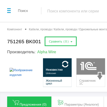
Поиск
Компонент
Кабели, провода / Кабели, провода / Одножильные мон
751265 BK001
Сравнить (
0
)
Производитель:
Alpha Wire
Предложения (
0
)
Параметры (Aналоги)