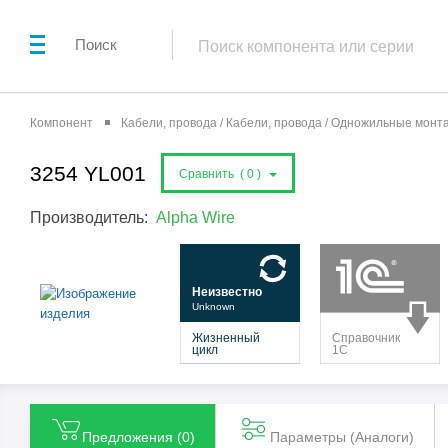
Поиск
Компонент
Кабели, провода / Кабели, провода / Одножильные мон
3254 YL001
Сравнить (
0
)
Производитель:
Alpha Wire
Предложения (
0
)
Параметры (Aналоги)