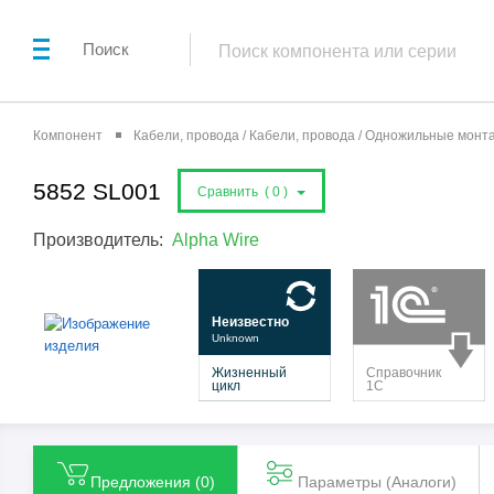
Поиск
Компонент
Кабели, провода / Кабели, провода / Одножильные мон
5852 SL001
Сравнить (
0
)
Производитель:
Alpha Wire
Предложения (
0
)
Параметры (Aналоги)