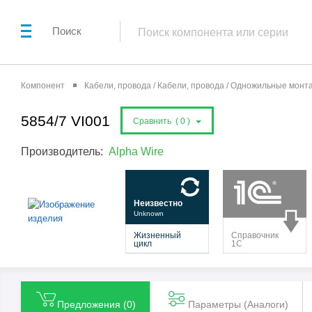
Поиск
Компонент
Кабели, провода / Кабели, провода / Одножильные мон
5854/7 VI001
Сравнить (
0
)
Производитель:
Alpha Wire
Предложения (
0
)
Параметры (Aналоги)