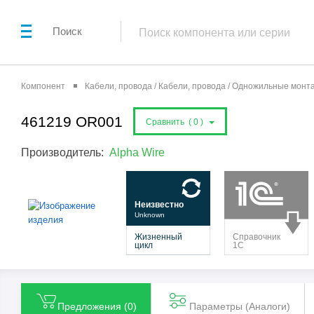
Поиск
Компонент
Кабели, провода / Кабели, провода / Одножильные мон
461219 OR001
Сравнить (
0
)
Производитель:
Alpha Wire
Предложения (
0
)
Параметры (Aналоги)