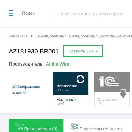
Поиск
Компонент
Кабели, провода / Кабели, провода / Одножильные мон
AZ181930 BR001
Сравнить (
0
)
Производитель:
Alpha Wire
Предложения (
0
)
Параметры (Aналоги)