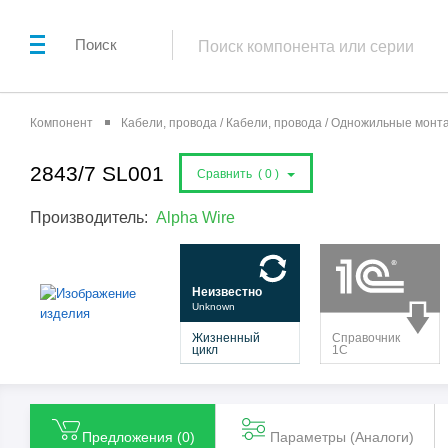
Поиск
Компонент
Кабели, провода / Кабели, провода / Одножильные мон
2843/7 SL001
Сравнить (
0
)
Производитель:
Alpha Wire
Предложения (
0
)
Параметры (Aналоги)