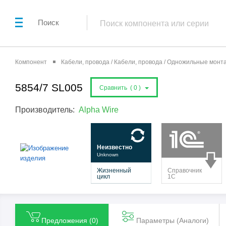
Поиск
Компонент
Кабели, провода / Кабели, провода / Одножильные мон
5854/7 SL005
Сравнить (
0
)
Производитель:
Alpha Wire
Предложения (
0
)
Параметры (Aналоги)