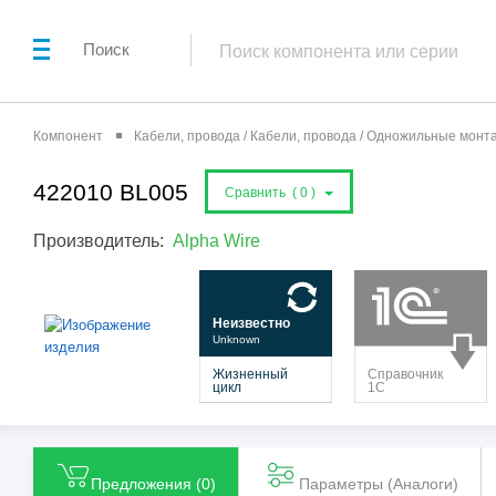
Поиск
Компонент
Кабели, провода / Кабели, провода / Одножильные мон
422010 BL005
Сравнить (
0
)
Производитель:
Alpha Wire
Предложения (
0
)
Параметры (Aналоги)