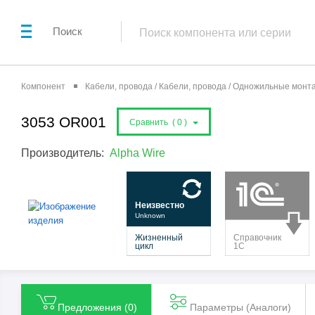
Поиск
Компонент
Кабели, провода / Кабели, провода / Одножильные мон
3053 OR001
Сравнить (
0
)
Производитель:
Alpha Wire
Предложения (
0
)
Параметры (Aналоги)